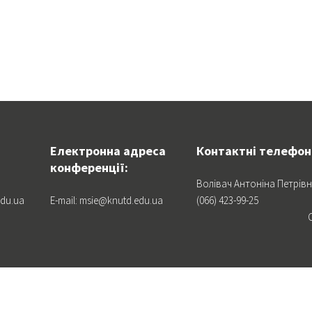
Електронна адреса
Контактні телефон
конференції:
Волівач Антоніна Петрів
edu.ua
E-mail:
msie@knutd.edu.ua
(066) 423-99-25