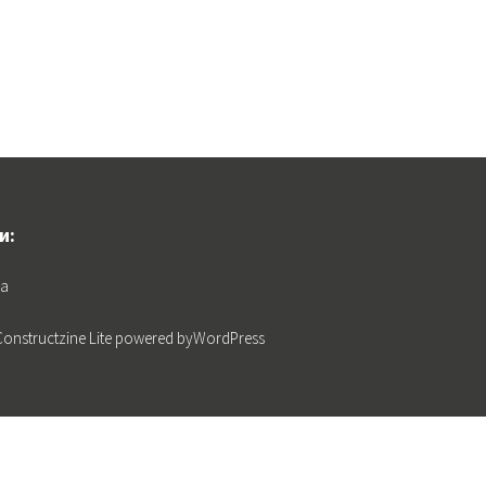
и:
на
Constructzine Lite
powered by
WordPress