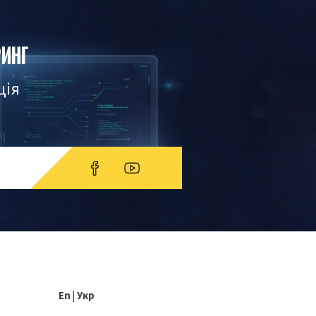
РИНГ
ція
En
|
Укр